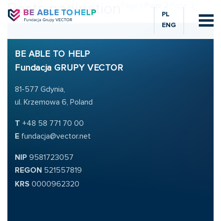
Posts pagination
Page
1
Page
2
Page
3
PL
ENG
BE ABLE TO HELP
Fundacja GRUPY VECTOR
81-577 Gdynia,
ul. Krzemowa 6, Poland
T
+48 58 771 70 00
E
fundacja@vector.net
NIP
9581723057
REGON
521557819
KRS
0000962320