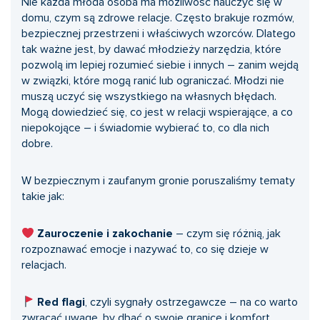
Nie każda młoda osoba ma możliwość nauczyć się w
domu, czym są zdrowe relacje. Często brakuje rozmów,
bezpiecznej przestrzeni i właściwych wzorców. Dlatego
tak ważne jest, by dawać młodzieży narzędzia, które
pozwolą im lepiej rozumieć siebie i innych – zanim wejdą
w związki, które mogą ranić lub ograniczać. Młodzi nie
muszą uczyć się wszystkiego na własnych błędach.
Mogą dowiedzieć się, co jest w relacji wspierające, a co
niepokojące – i świadomie wybierać to, co dla nich
dobre.
W bezpiecznym i zaufanym gronie poruszaliśmy tematy
takie jak:
Zauroczenie i zakochanie
– czym się różnią, jak
rozpoznawać emocje i nazywać to, co się dzieje w
relacjach.
Red flagi
, czyli sygnały ostrzegawcze – na co warto
zwracać uwagę, by dbać o swoje granice i komfort.