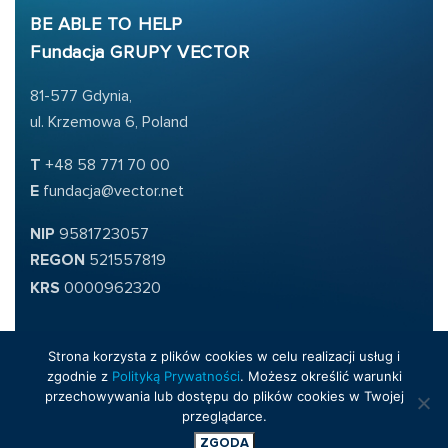
BE ABLE TO HELP
Fundacja GRUPY VECTOR
81-577 Gdynia,
ul. Krzemowa 6, Poland
T
+48 58 771 70 00
E
fundacja@vector.net
NIP
9581723057
REGON
521557819
KRS
0000962320
Strona korzysta z plików cookies w celu realizacji usług i
Polityka prywatności
Dokumenty
Referencje
zgodnie z
Polityką Prywatności
. Możesz określić warunki
przechowywania lub dostępu do plików cookies w Twojej
przeglądarce.
© Copyright 2026 - VECTOR
ZGODA