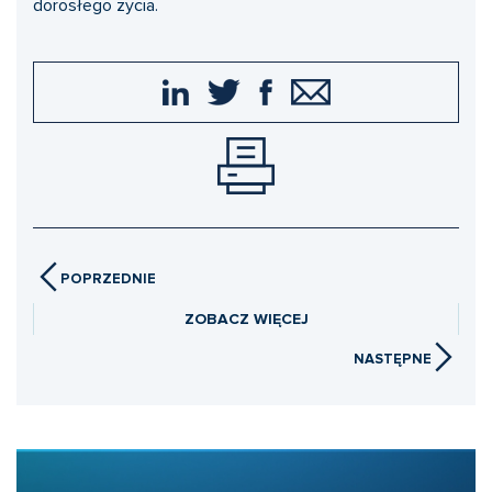
dorosłego życia.
POPRZEDNIE
ZOBACZ WIĘCEJ
NASTĘPNE