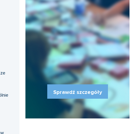
sze
Sprawdź szczegóły
lnie
 w