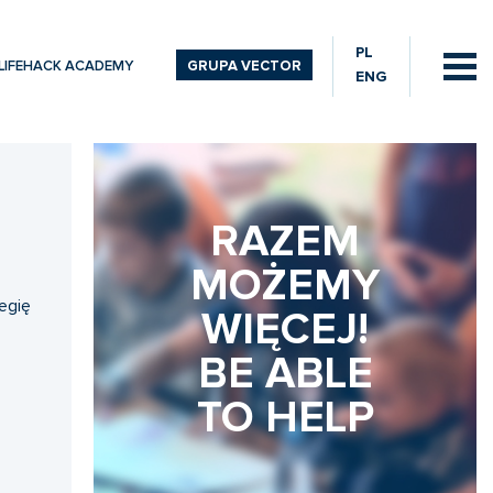
PL
LIFEHACK ACADEMY
GRUPA VECTOR
ENG
RAZEM
MOŻEMY
egię
WIĘCEJ!
BE ABLE
TO HELP