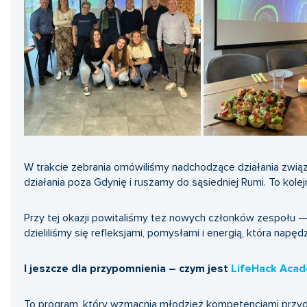
W trakcie zebrania omówiliśmy nadchodzące działania zwi
działania poza Gdynię i ruszamy do sąsiedniej Rumi. To kolej
Przy tej okazji powitaliśmy też nowych członków zespołu — o
dzieliliśmy się refleksjami, pomysłami i energią, która napęd
I jeszcze dla przypomnienia – czym jest
LifeHack Aca
To program, który wzmacnia młodzież kompetencjami przyda