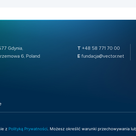
577 Gdynia,
T
+48 58 771 70 00
 Krzemowa 6, Poland
E
fundacja@vector.net
e
nie z
Polityką Prywatności
. Możesz określić warunki przechowywania lub