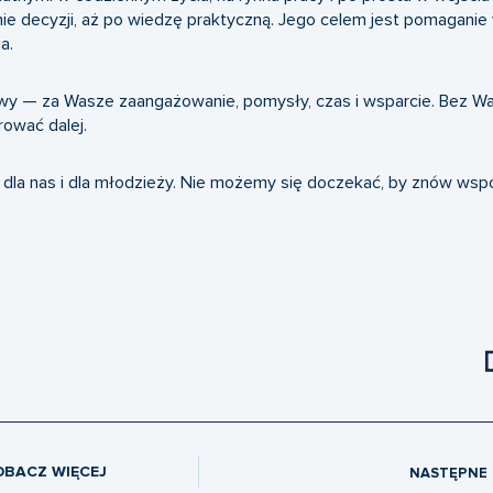
ie decyzji, aż po wiedzę praktyczną. Jego celem jest pomaganie
a.
ywy — za Wasze zaangażowanie, pomysły, czas i wsparcie. Bez W
rować dalej.
 dla nas i dla młodzieży. Nie możemy się doczekać, by znów wspó
OBACZ WIĘCEJ
NASTĘPNE