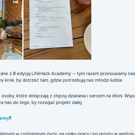
ązane z III edycją LifeHack Academy – tym razem przesuwamy na
ny krok, by dotrzeć tam, gdzie potrzebują nas młodzi ludzie.
soby, które dołączają z chęcią działania i sercem na dłoni. Wspó
za nas do tego, by rozwijać projekt dalej.
demy
?
tnymi w codziennym życiu, na rynku pracy i po prostu w wejściu