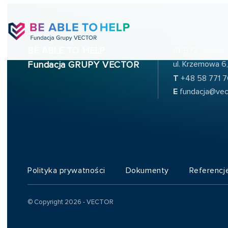
BE ABLE TO HELP
81-577 Gdynia,
ul. Krzemowa 6,
Fundacja GRUPY VECTOR
T
+48 58 771 
E
fundacja@vec
Polityka prywatności
Dokumenty
Referencj
© Copyright 2026 - VECTOR