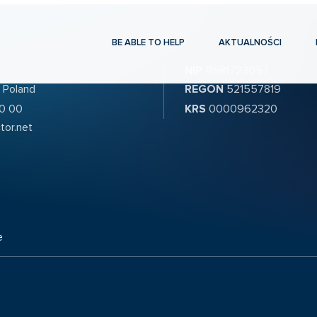
BE ABLE TO HELP
AKTUALNOŚCI
NIP
9581723057
 Poland
REGON
521557819
70 00
KRS
0000962320
tor.net
e